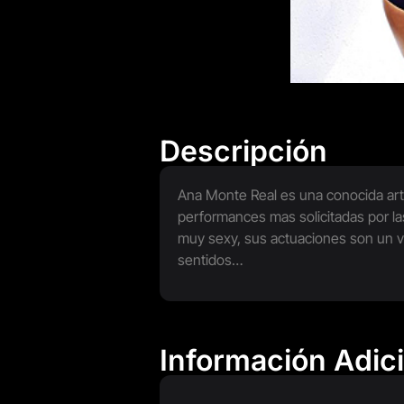
Descripción
Ana Monte Real es una conocida art
performances mas solicitadas por las
muy sexy, sus actuaciones son un v
sentidos…
Información Adic