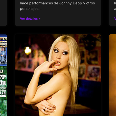
hace performances de Johnny Depp y otros
l
personajes…
a
Ver detalles »
V