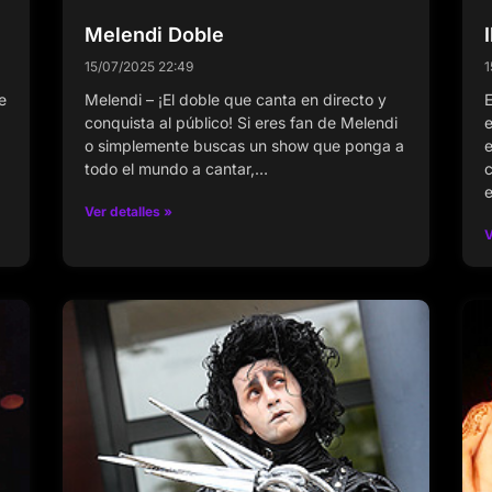
Melendi Doble
15/07/2025
22:49
1
e
Melendi – ¡El doble que canta en directo y
E
conquista al público! Si eres fan de Melendi
e
o simplemente buscas un show que ponga a
e
todo el mundo a cantar,…
c
Ver detalles »
V