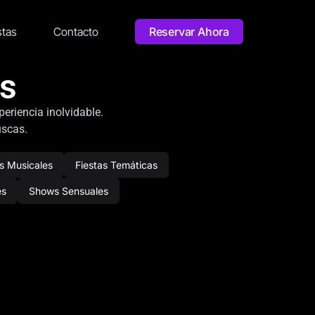
stas
Contacto
Reservar Ahora
os
eriencia inolvidable.
uscas.
s Musicales
Fiestas Temáticas
es
Shows Sensuales